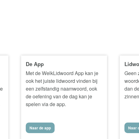
De App
Lidwo
Met de WelkLidwoord App kan je
Geen z
ook het juiste lidwoord vinden bij
woorde
ke
een zelfstandig naamwoord, ook
dan de
de oefening van de dag kan je
zinnen
.
spelen via de app.
Naar de app
Naar d