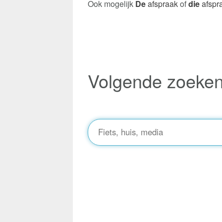
Ook mogelijk
De
afspraak
of
die
afspr
Volgende zoeke