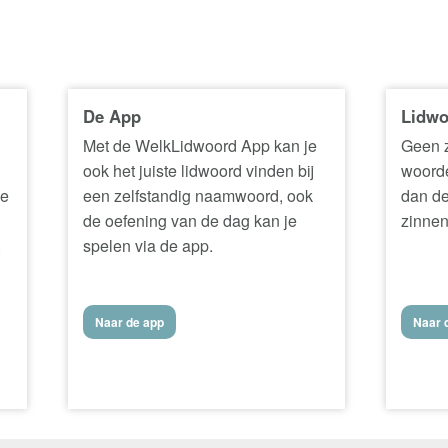
De App
Lidwo
Met de WelkLidwoord App kan je
Geen z
ook het juiste lidwoord vinden bij
woorde
ke
een zelfstandig naamwoord, ook
dan de
de oefening van de dag kan je
zinnen
.
spelen via de app.
Naar de app
Naar d