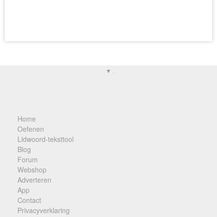
▼ .
Home
Oefenen
Lidwoord-teksttool
Blog
Forum
Webshop
Adverteren
App
Contact
Privacyverklaring