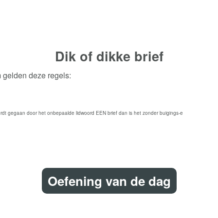
Dik of dikke
brief
m gelden deze regels:
dt gegaan door het onbepaalde lidwoord EEN brief dan is het zonder buigings-e
Oefening van de dag