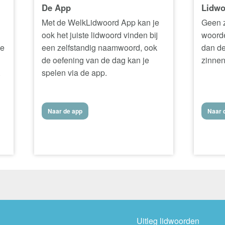
De App
Lidwo
Met de WelkLidwoord App kan je
Geen z
ook het juiste lidwoord vinden bij
woorde
ke
een zelfstandig naamwoord, ook
dan de
de oefening van de dag kan je
zinnen
.
spelen via de app.
Naar de app
Naar d
Uitleg lidwoorden