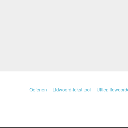
Oefenen
Lidwoord-tekst tool
Uitleg lidwoor