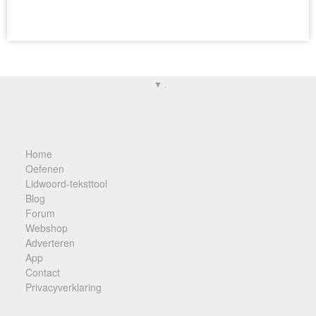
▼ .
Home
Oefenen
Lidwoord-teksttool
Blog
Forum
Webshop
Adverteren
App
Contact
Privacyverklaring