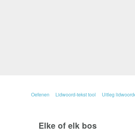
Oefenen
Lidwoord-tekst tool
Uitleg lidwoor
Elke of elk
bos