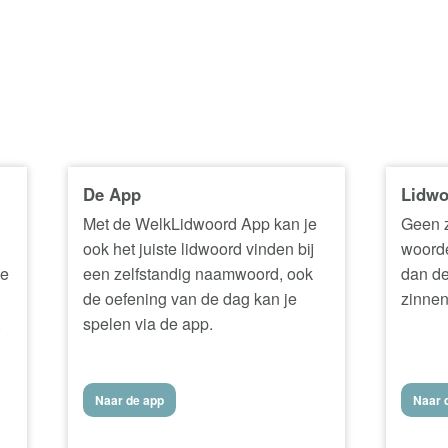
De App
Lidwo
Met de WelkLidwoord App kan je
Geen z
ook het juiste lidwoord vinden bij
woorde
ke
een zelfstandig naamwoord, ook
dan de
de oefening van de dag kan je
zinnen
.
spelen via de app.
Naar de app
Naar d