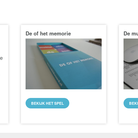
De of het memorie
De m
ke
.
BEKIJK HET SPEL
BEK