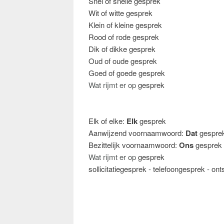
Snel of snelle gesprek
Wit of witte gesprek
Klein of kleine gesprek
Rood of rode gesprek
Dik of dikke gesprek
Oud of oude gesprek
Goed of goede gesprek
Wat rijmt er op
gesprek
Elk of elke:
Elk
gesprek
Aanwijzend voornaamwoord:
Dat
gespre
Bezittelijk voornaamwoord:
Ons
gesprek
Wat rijmt er op
gesprek
sollicitatiegesprek
-
telefoongesprek
-
ont