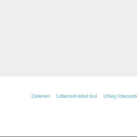
Oefenen
Lidwoord-tekst tool
Uitleg lidwoor