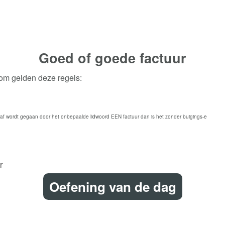
Goed of goede
factuur
rom gelden deze regels:
f wordt gegaan door het onbepaalde lidwoord EEN factuur dan is het zonder buigings-e
r
Oefening van de dag