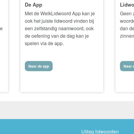
De App
Lidwo
Met de WelkLidwoord App kan je
Geen z
ook het juiste lidwoord vinden bij
woorde
ke
een zelfstandig naamwoord, ook
dan de
de oefening van de dag kan je
zinnen
.
spelen via de app.
Naar de app
Naar d
Uitleg lidwoorden