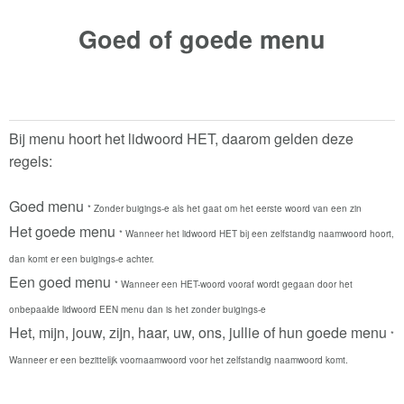
Goed of goede
menu
Bij menu hoort het lidwoord HET, daarom gelden deze
regels:
Goed menu
* Zonder buigings-e als het gaat om het eerste woord van een zin
Het goede menu
* Wanneer het lidwoord HET bij een zelfstandig naamwoord hoort,
dan komt er een buigings-e achter.
Een goed menu
* Wanneer een HET-woord vooraf wordt gegaan door het
onbepaalde lidwoord EEN menu dan is het zonder buigings-e
Het, mijn, jouw, zijn, haar, uw, ons, jullie of hun goede menu
*
Wanneer er een bezittelijk voornaamwoord voor het zelfstandig naamwoord komt.