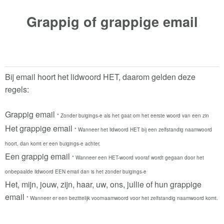
Grappig of grappige
email
Bij email hoort het lidwoord HET, daarom gelden deze
regels:
Grappig email
* Zonder buigings-e als het gaat om het eerste woord van een zin
Het grappige email
* Wanneer het lidwoord HET bij een zelfstandig naamwoord
hoort, dan komt er een buigings-e achter.
Een grappig email
* Wanneer een HET-woord vooraf wordt gegaan door het
onbepaalde lidwoord EEN email dan is het zonder buigings-e
Het, mijn, jouw, zijn, haar, uw, ons, jullie of hun grappige
email
* Wanneer er een bezittelijk voornaamwoord voor het zelfstandig naamwoord komt.