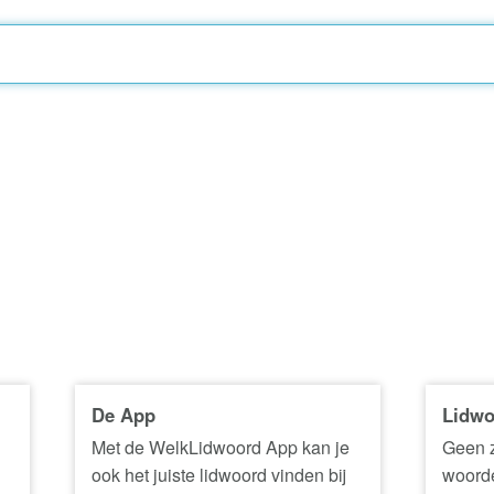
De App
Lidwo
Met de WelkLidwoord App kan je
Geen z
ook het juiste lidwoord vinden bij
woorde