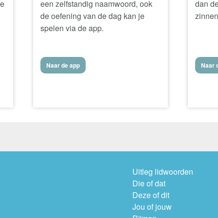
ke
een zelfstandig naamwoord, ook
dan de
de oefening van de dag kan je
zinnen
.
spelen via de app.
Naar de app
Naar d
Uitleg lidwoorden
Die of dat
Deze of dit
Jou of jouw