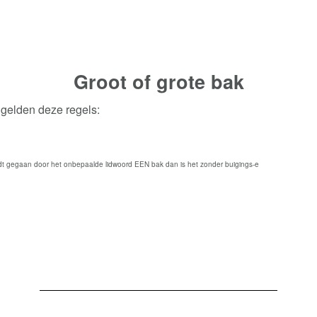
Groot of grote
bak
 gelden deze regels:
t gegaan door het onbepaalde lidwoord EEN bak dan is het zonder buigings-e