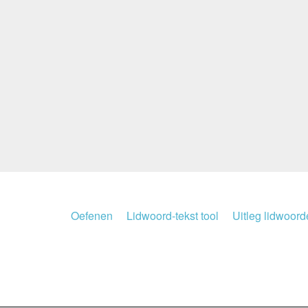
Oefenen
Lidwoord-tekst tool
Uitleg lidwoor