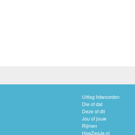
Uitleg lidwoorden
Die of dat
Deze of dit
Jou of jouw
Rijmen
HoeZegJe.nl