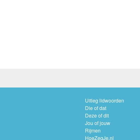
Uitleg lidwoorden
Die of dat
Deze of dit
Jou of jouw
Rijmen
HoeZegJe.nl