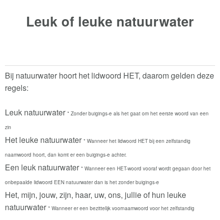
Leuk of leuke
natuurwater
Bij natuurwater hoort het lidwoord HET, daarom gelden deze
regels:
Leuk natuurwater
* Zonder buigings-e als het gaat om het eerste woord van een
zin
Het leuke natuurwater
* Wanneer het lidwoord HET bij een zelfstandig
naamwoord hoort, dan komt er een buigings-e achter.
Een leuk natuurwater
* Wanneer een HET-woord vooraf wordt gegaan door het
onbepaalde lidwoord EEN natuurwater dan is het zonder buigings-e
Het, mijn, jouw, zijn, haar, uw, ons, jullie of hun leuke
natuurwater
* Wanneer er een bezittelijk voornaamwoord voor het zelfstandig