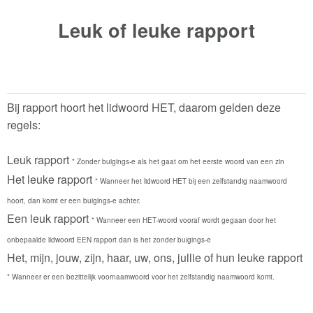
Leuk of leuke
rapport
Bij rapport hoort het lidwoord HET, daarom gelden deze
regels:
Leuk rapport
* Zonder buigings-e als het gaat om het eerste woord van een zin
Het leuke rapport
* Wanneer het lidwoord HET bij een zelfstandig naamwoord
hoort, dan komt er een buigings-e achter.
Een leuk rapport
* Wanneer een HET-woord vooraf wordt gegaan door het
onbepaalde lidwoord EEN rapport dan is het zonder buigings-e
Het, mijn, jouw, zijn, haar, uw, ons, jullie of hun leuke rapport
* Wanneer er een bezittelijk voornaamwoord voor het zelfstandig naamwoord komt.