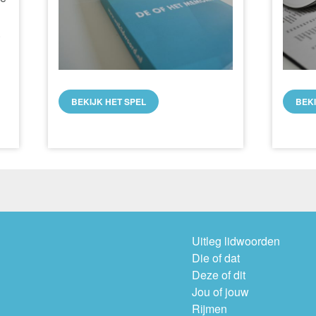
.
BEKIJK HET SPEL
BEK
Uitleg lidwoorden
Die of dat
Deze of dit
Jou of jouw
Rijmen