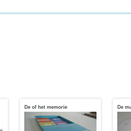
De of het memorie
De m
ke