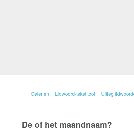
Oefenen
Lidwoord-tekst tool
Uitleg lidwoor
De of het
maandnaam?