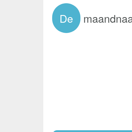
De
maandna