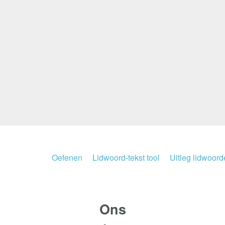
Oefenen
Lidwoord-tekst tool
Uitleg lidwoor
Ons