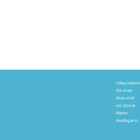
Uitleg lidwoo
Die of dat
Deze of dit
Jou of jouw
Rijmen
HoeZegJe.nl