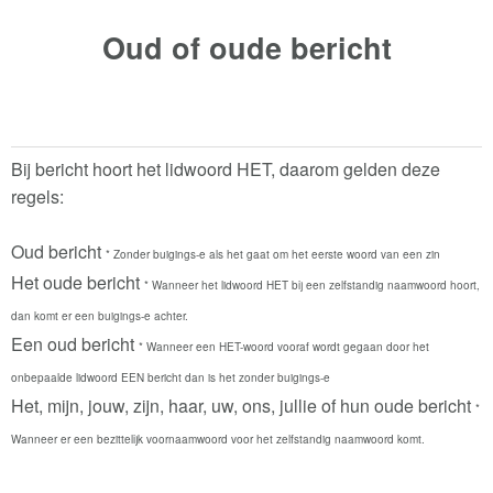
Oud of oude
bericht
Bij bericht hoort het lidwoord HET, daarom gelden deze
regels:
Oud bericht
* Zonder buigings-e als het gaat om het eerste woord van een zin
Het oude bericht
* Wanneer het lidwoord HET bij een zelfstandig naamwoord hoort,
dan komt er een buigings-e achter.
Een oud bericht
* Wanneer een HET-woord vooraf wordt gegaan door het
onbepaalde lidwoord EEN bericht dan is het zonder buigings-e
Het, mijn, jouw, zijn, haar, uw, ons, jullie of hun oude bericht
*
Wanneer er een bezittelijk voornaamwoord voor het zelfstandig naamwoord komt.