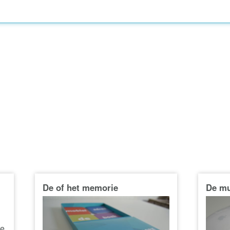
De of het memorie
De m
ke