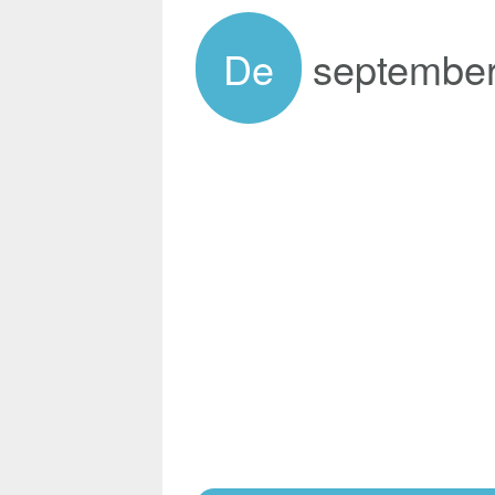
De
septembe