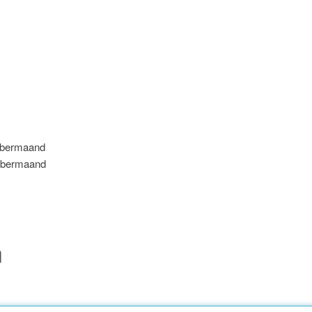
bermaand
bermaand
n