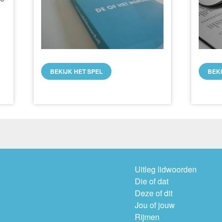
.
BEKIJK HET SPEL
BEK
Uitleg lidwoorden
Die of dat
Deze of dit
Jou of jouw
Rijmen