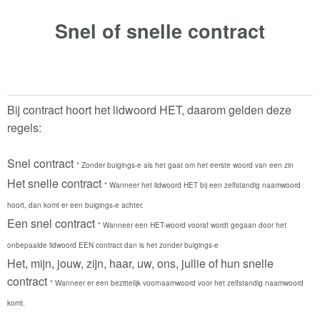
Snel of snelle
contract
Bij contract hoort het lidwoord HET, daarom gelden deze
regels:
Snel contract
* Zonder buigings-e als het gaat om het eerste woord van een zin
Het snelle contract
* Wanneer het lidwoord HET bij een zelfstandig naamwoord
hoort, dan komt er een buigings-e achter.
Een snel contract
* Wanneer een HET-woord vooraf wordt gegaan door het
onbepaalde lidwoord EEN contract dan is het zonder buigings-e
Het, mijn, jouw, zijn, haar, uw, ons, jullie of hun snelle
contract
* Wanneer er een bezittelijk voornaamwoord voor het zelfstandig naamwoord
komt.