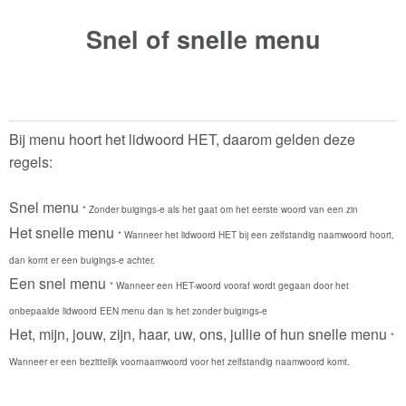
Snel of snelle
menu
Bij menu hoort het lidwoord HET, daarom gelden deze
regels:
Snel menu
* Zonder buigings-e als het gaat om het eerste woord van een zin
Het snelle menu
* Wanneer het lidwoord HET bij een zelfstandig naamwoord hoort,
dan komt er een buigings-e achter.
Een snel menu
* Wanneer een HET-woord vooraf wordt gegaan door het
onbepaalde lidwoord EEN menu dan is het zonder buigings-e
Het, mijn, jouw, zijn, haar, uw, ons, jullie of hun snelle menu
*
Wanneer er een bezittelijk voornaamwoord voor het zelfstandig naamwoord komt.