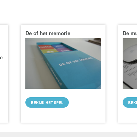
De of het memorie
De m
ke
.
BEKIJK HET SPEL
BEK