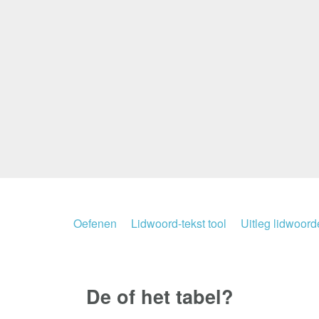
Oefenen
Lidwoord-tekst tool
Uitleg lidwoor
De of het
tabel?