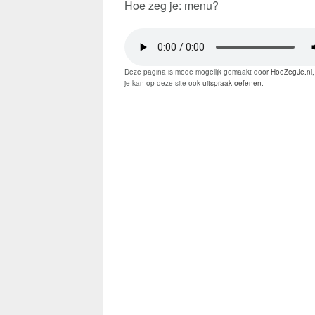
Hoe zeg je: menu?
Deze pagina is mede mogelijk gemaakt door
HoeZegJe.nl
,
je kan op deze site ook
uitspraak oefenen
.