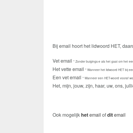
Bij email hoort het lidwoord HET, daa
Vet email
* Zonder buigings-e als het gaat om het ee
Het vette email
* Wanneer het lidwoord HET bij ee
Een vet email
* Wanneer een HET-woord vooraf wor
Het, mijn, jouw, zijn, haar, uw, ons, jul
Ook mogelijk
het
email
of
dit
email