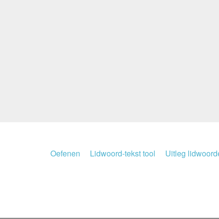
Oefenen
Lidwoord-tekst tool
Uitleg lidwoor