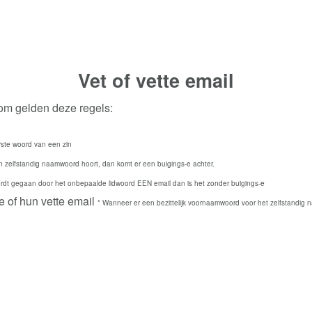
Vet of vette
email
rom gelden deze regels:
rste woord van een zin
n zelfstandig naamwoord hoort, dan komt er een buigings-e achter.
dt gegaan door het onbepaalde lidwoord EEN email dan is het zonder buigings-e
lie of hun vette email
* Wanneer er een bezittelijk voornaamwoord voor het zelfstandig