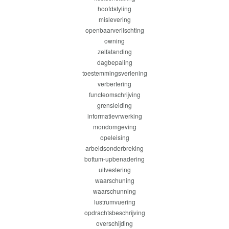
hoofdstyling
mislevering
openbaarverlischting
owning
zelfatanding
dagbepaling
toestemmingsverlening
verbertering
functeomschrijving
grensleiding
informatievrwerking
mondomgeving
opeleising
arbeidsonderbreking
bottum-upbenadering
uitvestering
waarschuning
waarschunning
lustrumvuering
opdrachtsbeschrijving
overschijding