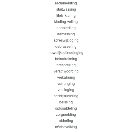
reclameuiting
stuitwassing
titelvrklaring
kleding-veiling
aanbiediing
aantassing
adreswijzioging
debrassering
huwelijksuitnodinging
betaalrekeing
brespreking
veratnwoording
verkalruing
verranging
vestioging
bedrijfsriolering
belssing
oplosafdeling
zorgmelding
afderling
â€¢bevolking