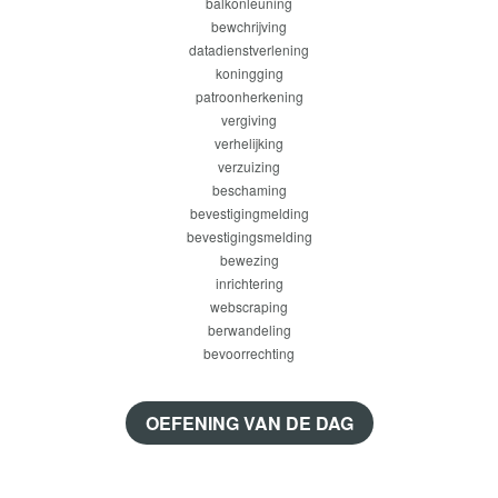
balkonleuning
bewchrijving
datadienstverlening
koningging
patroonherkening
vergiving
verhelijking
verzuizing
beschaming
bevestigingmelding
bevestigingsmelding
bewezing
inrichtering
webscraping
berwandeling
bevoorrechting
OEFENING VAN DE DAG