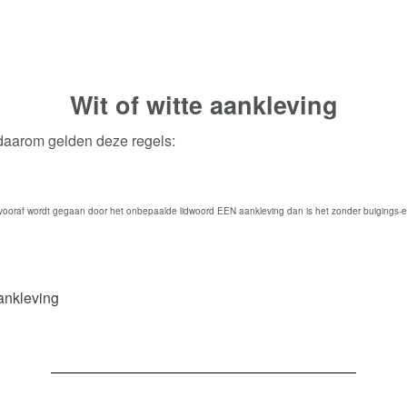
Wit of witte
aankleving
 daarom gelden deze regels:
ooraf wordt gegaan door het onbepaalde lidwoord EEN aankleving dan is het zonder buigings-e
nkleving