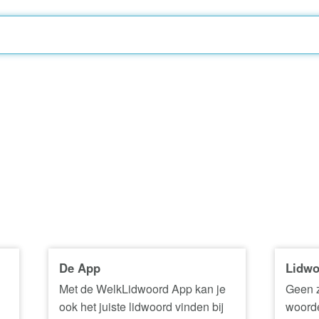
De App
Lidwo
Met de WelkLidwoord App kan je
Geen z
ook het juiste lidwoord vinden bij
woorde