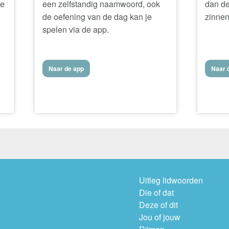
ke
een zelfstandig naamwoord, ook
dan de
de oefening van de dag kan je
zinnen
.
spelen via de app.
Naar de app
Naar d
Uitleg lidwoorden
Die of dat
Deze of dit
Jou of jouw