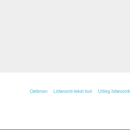
Oefenen
Lidwoord-tekst tool
Uitleg lidwoor