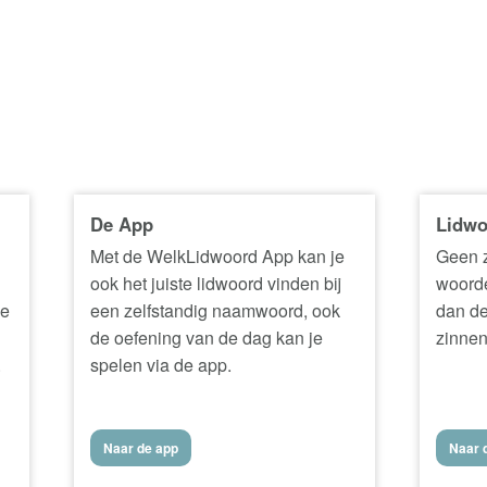
De App
Lidwo
Met de WelkLidwoord App kan je
Geen z
ook het juiste lidwoord vinden bij
woorde
ke
een zelfstandig naamwoord, ook
dan de
de oefening van de dag kan je
zinnen
.
spelen via de app.
Naar de app
Naar d